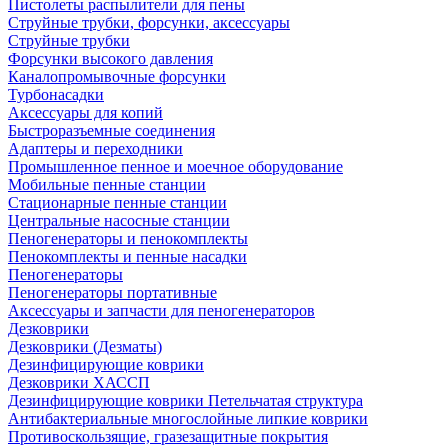
Пистолеты распылители для пены
Струйные трубки, форсунки, аксессуары
Струйные трубки
Форсунки высокого давления
Каналопромывочные форсунки
Турбонасадки
Аксессуары для копий
Быстроразъемные соединения
Адаптеры и переходники
Промышленное пенное и моечное оборудование
Мобильные пенные станции
Стационарные пенные станции
Центральные насосные станции
Пеногенераторы и пенокомплекты
Пенокомплекты и пенные насадки
Пеногенераторы
Пеногенераторы портативные
Аксессуары и запчасти для пеногенераторов
Дезковрики
Дезковрики (Дезматы)
Дезинфицирующие коврики
Дезковрики ХАССП
Дезинфицирующие коврики Петельчатая структура
Антибактериальные многослойные липкие коврики
Противоскользящие, гразезащитные покрытия