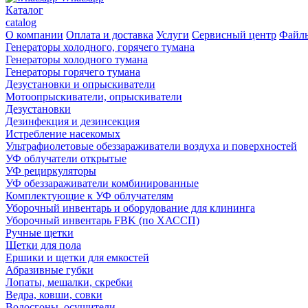
Каталог
catalog
О компании
Оплата и доставка
Услуги
Сервисный центр
Файл
Генераторы холодного, горячего тумана
Генераторы холодного тумана
Генераторы горячего тумана
Дезустановки и опрыскиватели
Мотоопрыскиватели, опрыскиватели
Дезустановки
Дезинфекция и дезинсекция
Истребление насекомых
Ультрафиолетовые обеззараживатели воздуха и поверхностей
УФ облучатели открытые
УФ рециркуляторы
УФ обеззараживатели комбинированные
Комплектующие к УФ облучателям
Уборочный инвентарь и оборудование для клининга
Уборочный инвентарь FBK (по ХАССП)
Ручные щетки
Щетки для пола
Ершики и щетки для емкостей
Абразивные губки
Лопаты, мешалки, скребки
Ведра, ковши, совки
Водосгоны, осушители