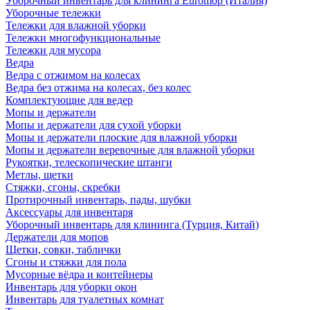
Уборочный инвентарь для клининга Euromop (Италия)
Уборочные тележки
Тележки для влажной уборки
Тележки многофункциональные
Тележки для мусора
Ведра
Ведра с отжимом на колесах
Ведра без отжима на колесах, без колес
Комплектующие для ведер
Мопы и держатели
Мопы и держатели для сухой уборки
Мопы и держатели плоские для влажной уборки
Мопы и держатели веревочные для влажной уборки
Рукоятки, телескопические штанги
Метлы, щетки
Стяжки, сгоны, скребки
Протирочный инвентарь, пады, шубки
Аксессуары для инвентаря
Уборочный инвентарь для клининга (Турция, Китай)
Держатели для мопов
Щетки, совки, таблички
Сгоны и стяжки для пола
Мусорные вёдра и контейнеры
Инвентарь для уборки окон
Инвентарь для туалетных комнат