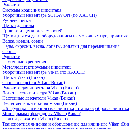
Рукоятки
Системы хранения инвентаря
Уборочный инвентарь SCHAVON (по ХАССП)
Ручные щетки
Щетки для пола
Ершики и щетки для емкостей
Щетки для ухода за оборудованием на молочных предприятиях
Ведра, ковши, совки
Пэды, скребки, весла, лопаты, лопатки для перемешивания
Сгоны
Рукоятки
Настенные крепления
Металлодетектируемый инвентарь
Уборочный инвентарь Vikan (по ХАССП)
Щетки Vikan (Викан)
Сгоны и скребки Vikan (Викан)
Рукоятки для инвентаря Vikan (Викан)
Лопаты, совки и ведра Vikan (Викан)
Настенные держатели Vikan (Викан)
Весла-мешалки и вилы Vikan (Викан)
UST (ультра гигиеническая линейка) и микрофибровая линейка
Мопы, рамки, флаундеры Vikan (Викан)
Пады и держатели Vikan (Викан)
Транспортная линейка и оборудование для клининга Vikan (Ви