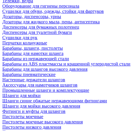
Тележки, ведра
Оборудование для гигиены персонала
Сушилки для обуви, одежды, стойки для фартуков
Дозаторы, диспенсоры, урны
Дозаторы для жидкого мыла, пены, антисептика
Диспенсеры для бумажных полотенец
Диспенсеры для туалетной бумаги
Сушилки для рук
Перчатки кольчужные
Барабаны, шланги, пистолеты
Барабаны для намотки шланга
Барабаны из нержавеющей стали
Барабаны из ABS пластмассы и крашенной углеродистой стали
Барабаны для шлангов высокого давления
Барабаны пневматические
Настенные держатели шлангов
Аксессуары для намотчиков шлангов
Промышленные шланги и комплектующие
Шланги для мойки
Шланги синие обжатые нержавеющими фитингами
Шланги для мойки высокого давления
Фитинги и муфты для шлангов
Пистолеты моечные
Пистолеты моечные высокого давления
Пистолеты низкого давления