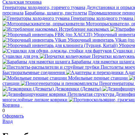
Складская техника
Генераторы холодного, горячего тумана
Дезустановки и опрыс
персонала
Барабаны, шланги, пистолеты
Промышленное пенное
Генераторы холодного тумана
Мотоопрыскиватели, о
Истребление насекомых
Уборочный инвент
Уборочный инвентарь Vikan (п
Уборочн
Сушилки д
Сушилки для рук
Перчатки кольчужн
Барабаны для намотки шланга
Пистолеты мое
Быстроразъемные соединения
Адап
Мобильные пенные станции
станции
Пеногенераторы
Дезковрики (Дезматы)
Дезинфиц
многослойные липкие коврики
Корзина
0
Оформить
Вход