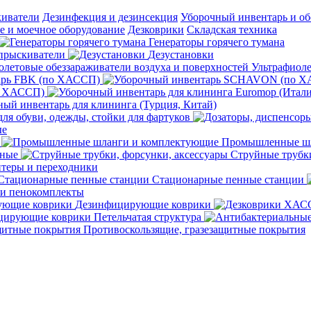
киватели
Дезинфекция и дезинсекция
Уборочный инвентарь и об
 и моечное оборудование
Дезковрики
Складская техника
Генераторы горячего тумана
прыскиватели
Дезустановки
Ультрафиоле
арь FBK (по ХАССП)
о ХАССП)
ый инвентарь для клининга (Турция, Китай)
ля обуви, одежды, стойки для фартуков
ые
Промышленные шл
чные
Струйные трубки
теры и переходники
Стационарные пенные станции
 и пенокомплекты
Дезинфицирующие коврики
ирующие коврики Петельчатая структура
Противоскользящие, гразезащитные покрытия